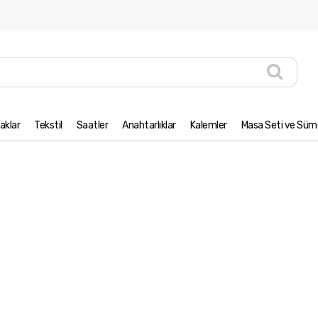
aklar
Tekstil
Saatler
Anahtarlıklar
Kalemler
Masa Seti ve Süme