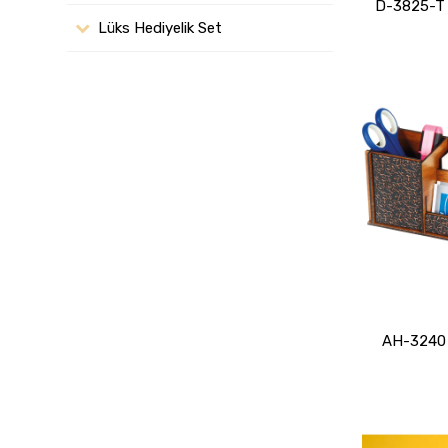
D-3825-T D
Lüks Hediyelik Set
AH-3240 