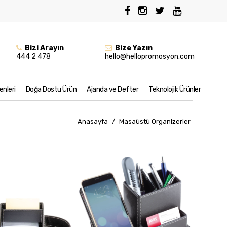
Bizi Arayın
Bize Yazın
444 2 478
hello@hellopromosyon.com
nleri
Doğa Dostu Ürün
Ajanda ve Defter
Teknolojik Ürünler
Anasayfa
/
Masaüstü Organizerler