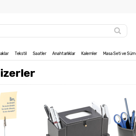
aklar
Tekstil
Saatler
Anahtarlıklar
Kalemler
Masa Seti ve Süme
izerler