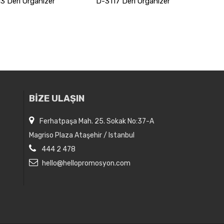
3 Deri Organizer
D-3117 Deri Organizer
BİZE ULAŞIN
Ferhatpaşa Mah. 25. Sokak No:37-A
Magriso Plaza Ataşehir / Istanbul
444 2 478
hello@hellopromosyon.com