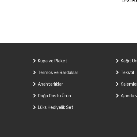
D-3190 
Kupa ve Plaket
Kağıt Ür
Termos ve Bardaklar
Tekstil
Anahtarlıklar
Kalemle
Doğa Dostu Ürün
Ajanda 
Lüks Hediyelik Set