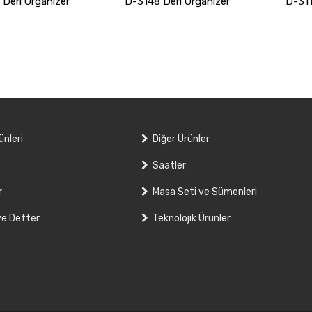
Deri Organizer
D-3148 Deri Organizer
D-311
ünleri
Diğer Ürünler
Saatler
r
Masa Seti ve Sümenleri
ve Defter
Teknolojik Ürünler