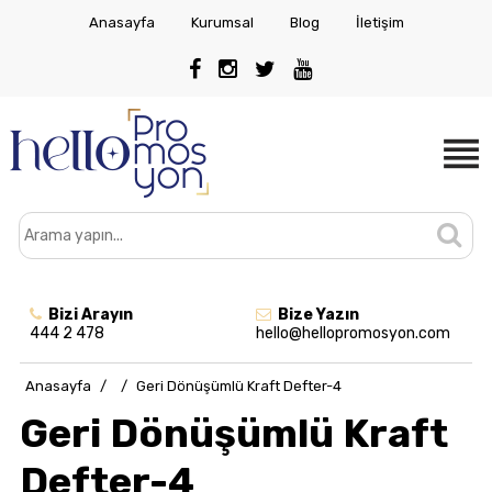
Anasayfa
Kurumsal
Blog
İletişim
Bizi Arayın
Bize Yazın
444 2 478
hello@hellopromosyon.com
Anasayfa
/
/
Geri Dönüşümlü Kraft Defter-4
Geri Dönüşümlü Kraft
Defter-4